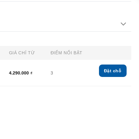
GIÁ CHỈ TỪ
ĐIỂM NỔI BẬT
Đặt chỗ
4.290.000
3
₫