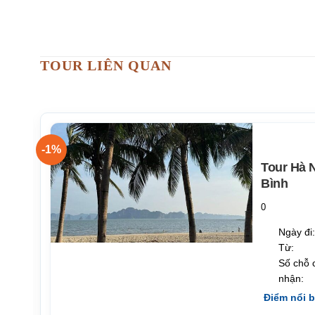
TOUR LIÊN QUAN
-1%
Tour Hà 
Bình
0
Ngày đi:
từ
Từ:
Số chỗ 
ời
nhận:
Điểm nổi 