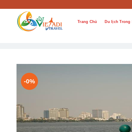
Bỏ
qua
nội
Trang Chủ
Du lịch Trong
dung
-0%