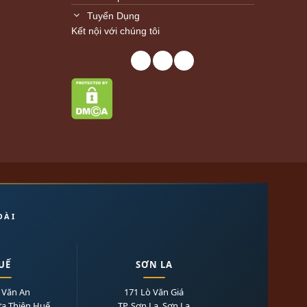
Tuyển Dụng
Kết nội với chúng tôi
OÀI
UẾ
SƠN LA
 Văn An
171 Lò Văn Giá
ừa Thiên Huế
TP. Sơn La, Sơn La