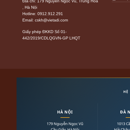
Địa chỉ: 179 Nguyễn Ngọc Vũ, Trung Hòa
, Hà Nội
Hotline: 0912.912.291
Email: cskh@vietadi.com
Giấy phép ĐKKD
Số 01-
442/2019/CDLQGVN-GP LHQT
HỆ
HÀ NỘI
ĐÀ 
179 Nguyễn Ngọc Vũ
1013 C
Cầu Giấy, Hà Nội
Hải Châu