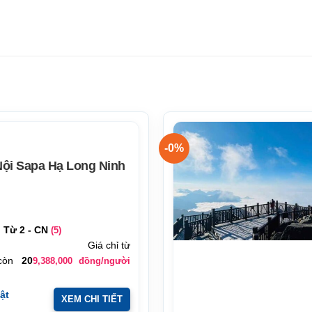
-0%
Nội Sapa Hạ Long Ninh
Từ 2 - CN
(5)
Giá chỉ từ
còn
20
9,388,000
đồng/người
bật
XEM CHI TIẾT