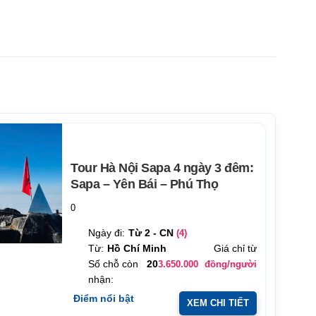
Tour Hà Nội Sapa 4 ngày 3 đêm:
Sapa – Yên Bái – Phú Thọ
0
Ngày đi:
Từ 2 - CN
(4)
Từ:
Hồ Chí Minh
Giá chỉ từ
Số chỗ còn
20
3.650.000
đồng/người
nhận:
Điểm nổi bật
XEM CHI TIẾT