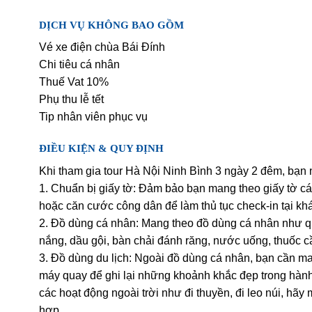
DỊCH VỤ KHÔNG BAO GỒM
Vé xe điện chùa Bái Đính
Chi tiêu cá nhân
Thuế Vat 10%
Phụ thu lễ tết
Tip nhân viên phục vụ
ĐIỀU KIỆN & QUY ĐỊNH
Khi tham gia tour Hà Nội Ninh Bình 3 ngày 2 đêm, bạn 
1. Chuẩn bị giấy tờ: Đảm bảo bạn mang theo giấy tờ c
hoặc căn cước công dân để làm thủ tục check-in tại k
2. Đồ dùng cá nhân: Mang theo đồ dùng cá nhân như qu
nắng, dầu gội, bàn chải đánh răng, nước uống, thuốc cầ
3. Đồ dùng du lịch: Ngoài đồ dùng cá nhân, bạn cần ma
máy quay để ghi lại những khoảnh khắc đẹp trong hành
các hoạt động ngoài trời như đi thuyền, đi leo núi, hãy
hợp.