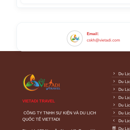
Email:
cskh@vietadi.com
Du Lị
Du Lị
Du Lị
Du Lị
VIETADI TRAVEL
Du Lị
CÔNG TY TNHH SỰ KIỆN VÀ DU LỊCH
Du Lị
QUỐC TẾ VIETTADI
Du Lị
Du Lịc