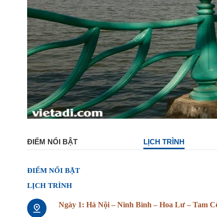
ĐIỂM NỔI BẬT
LỊCH TRÌNH
ĐIỂM NỔI BẬT
LỊCH TRÌNH
Ngày 1: Hà Nội – Ninh Bình – Hoa Lư – Tam C