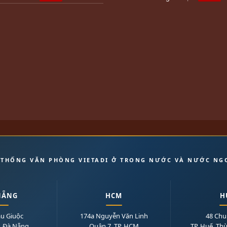
 THỐNG VĂN PHÒNG VIETADI Ở TRONG NƯỚC VÀ NƯỚC NG
NẴNG
HCM
H
ầu Giuộc
174a Nguyễn Văn Linh
48 Chu
, Đà Nẵng
Quận 7, TP. HCM
TP. Huế, Th