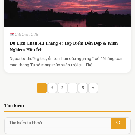
08/06/2026
Du Lịch Châu Âu Tháng 4: Top Điểm Đến Đẹp & Kinh
Nghiệm Hữu Ích
Người ta thường truyền tai nhau câu ngạn ngữ cổ: “Những cơn
mưa tháng Tư sẽ mang mùa xuân trở lại”. Thế…
1
2
3
…
5
»
Tìm kiếm