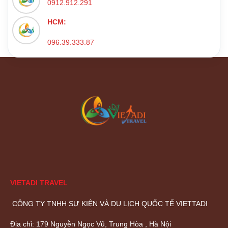
0912.912.291
HCM:
096.39.333.87
VIETADI TRAVEL
CÔNG TY TNHH SỰ KIỆN VÀ DU LỊCH QUỐC TẾ VIETTADI
Địa chỉ: 179 Nguyễn Ngọc Vũ, Trung Hòa , Hà Nội