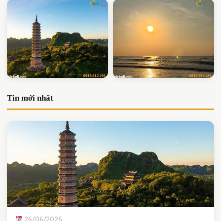
Chùa Bái Đính: Điểm Đến
Biển Sầm Sơn: Bãi Nào
Tin mới nhất
Tâm Linh Nổi Tiếng Tại
Đẹp Nhất? Review Chi
Ninh Bình
Tiết
26/06/2026