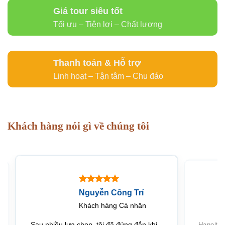
Giá tour siêu tốt
Tối ưu – Tiện lợi – Chất lượng
Thanh toán & Hỗ trợ
Linh hoạt – Tận tâm – Chu đáo
Khách hàng nói gì về chúng tôi
Nguyễn Công Trí
Khách hàng Cá nhân
Sau nhiều lựa chọn, tôi đã đúng đắn khi
Hanoitou