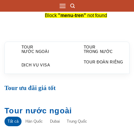
跳
到
Block
"menu-tren"
not found
内
容
TOUR
TOUR
NƯỚC NGOÀI
TRONG NƯỚC
TOUR ĐOÀN RIÊNG
DỊCH VỤ VISA
Tour ưu đãi giá tốt
Tour nước ngoài
Tất cả
Hàn Quốc
Dubai
Trung Quốc