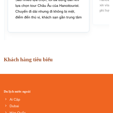
xin visa
lựa chọn tour Châu Âu của Hanoitourist.
phí hợp 
Chuyến đi dài nhưng đi không bị mệt,
điểm đến thú vị, khách sạn gần trung tâm
Khách hàng tiêu biểu
Du lịch nước ngoài
Ai Cập
Dubai
Hàn Quốc