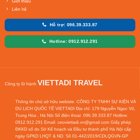
Giới thiệu
Liên hệ
Hỗ trợ: 096.39.333.87
Hotline: 0912.912.291
VIETTADI TRAVEL
Công ty lữ hành
Thông tin chủ sở hữu webiste: CÔNG TY TNHH SỰ KIỆN VÀ
DU LỊCH QUỐC TẾ VIETTADI Địa chỉ: 179 Nguyễn Ngọc Vũ,
Trung Hòa , Hà Nội Số điện thoại: 096.39.333.87 Hotline:
0912.912.291 Email: ceoviettadi.vn@gmail.com Giấy phép
ĐKKD số do Sở Kế hoạch và Đầu tư thành phố Hà Nội cấp
ngày GPKD LHQT & ND: Số 01-442/2019/CDLQGVN-GP