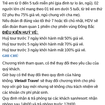
Trẻ em từ 0 đến 5 tuổi miễn phí (gia đình tự lo ăn, ngủ). 02
người lớn chỉ mang theo 01 trẻ em dưới 5 tuổi, từ trẻ em thứ
02 phụ thu 75% giá vé, ngủ chung với cha mẹ).
Nếu đoàn đi đúng vào tối thứ 7 hoặc tối chủ nhật, HDV sẽ
dẫn đoàn tham quan 1 phiên chợ phiên vùng Đông Bắc
ĐIỀU KIỆN HUỶ VÉ:
Huỷ tour trước 7 ngày khởi hành mất 50% giá vé.
Huỷ tour trước 5 ngày khởi hành mất 70% giá vé.
Huỷ tour trước 3 ngày khởi hành mất 100% giá vé.
GHI CHÚ
Chương trình tham quan, có thể thay đổi theo yêu cầu của
quý khách.
Giờ bay có thể thay đổi theo quy định của hàng
không.
Vietadi Travel
sẽ thay đổi chương trình cho phù
hợp với giờ bay mới nhưng sẽ không chịu trách nhiệm về
các khoản chi phí phát sinh.
Quy định nhận & trả phòng tại các khách sạn/resort: nhận
phòng sau 14h00 và trả phòng trước 12H00