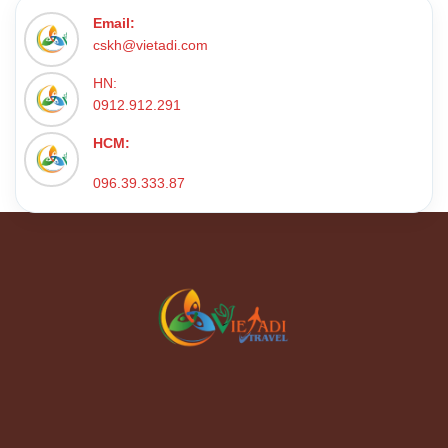
Email:
cskh@vietadi.com
HN:
0912.912.291
HCM:
096.39.333.87