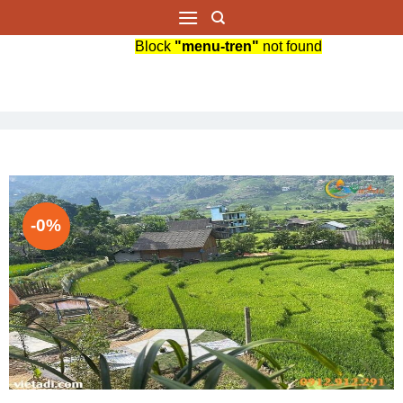
Bỏ
qua
Block
"menu-tren"
not found
nội
dung
-0%