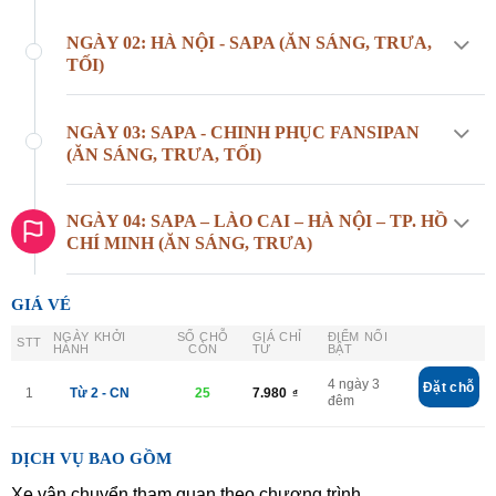
NGÀY 02: HÀ NỘI - SAPA (ĂN SÁNG, TRƯA,
TỐI)
NGÀY 03: SAPA - CHINH PHỤC FANSIPAN
(ĂN SÁNG, TRƯA, TỐI)
NGÀY 04: SAPA – LÀO CAI – HÀ NỘI – TP. HỒ
CHÍ MINH (ĂN SÁNG, TRƯA)
GIÁ VÉ
NGÀY KHỞI
SỐ CHỖ
GIÁ CHỈ
ĐIỂM NỔI
STT
HÀNH
CÒN
TỪ
BẬT
4 ngày 3
Đặt chỗ
1
Từ 2 - CN
25
7.980
₫
đêm
DỊCH VỤ BAO GỒM
Xe vận chuyển tham quan theo chương trình.