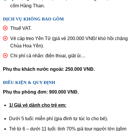
cốm Hàng Than.
DỊCH VỤ KHÔNG BAO GỒM
Thuế VAT.
Vé cáp treo Yên Tử (giá vé 200.000 VNĐ/ khứ hồi chặng
Chùa Hoa Yên).
Chi phí cá nhân: điện thoại, giặt ủi…
Phụ thu khách nước ngoài: 250.000 VNĐ.
ĐIỀU KIỆN & QUY ĐỊNH
Phụ thu phòng đơn: 900.000 VNĐ.
1/ Giá vé dành cho trẻ em:
Dưới 5 tuổi: miễn phí (gia đình tự túc lo cho bé).
Trẻ từ 6 – dưới 11 tuổi: tính 70% giá tour người lớn (gồm