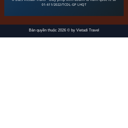
01-611/2022/TCDL-GP LHQT
Bản quyền thuộc 2026 © by Vietadi Travel