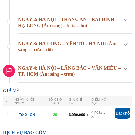
NGÀY 2: HÀ NỘI – TRÀNG AN – BÁI ĐÍNH –
HẠ LONG (Ăn: sáng – trưa – tối)
NGÀY 3: HẠ LONG – YÊN TỬ - HÀ NỘI (Ăn:
sáng – trưa – tối)
NGÀY 4: HÀ NỘI – LĂNG BÁC – VĂN MIẾU –
TP. HCM (Ăn: sáng – trưa)
GIÁ VÉ
NGÀY KHỞI
SỐ CHỖ
GIÁ CHỈ
ĐIỂM NỔI
STT
HÀNH
CÒN
TỪ
BẬT
4 ngày 3
Đặt chỗ
1
Từ 2 - CN
29
6.980.000
₫
đêm
DỊCH VỤ BAO GỒM