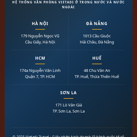
HỆ THỐNG VĂN PHÒNG VIETADI Ở TRONG NƯỚC VÀ NƯỚC
NGOÀI
HÀ NỘI
ĐÀ NẴNG
179 Nguyễn Ngọc Vũ
1013 Cầu Giuộc
Cầu Giấy, Hà Nội
Hải Châu, Đà Nẵng
HCM
HUẾ
174a Nguyễn Văn Linh
48 Chu Văn An
Quận 7, TP. HCM
TP. Huế, Thừa Thiên Huế
SƠN LA
171 Lò Văn Giá
TP. Sơn La, Sơn La
© 2025 Vietadi Travel · Giấy phép kinh doanh lữ hành quốc tế số