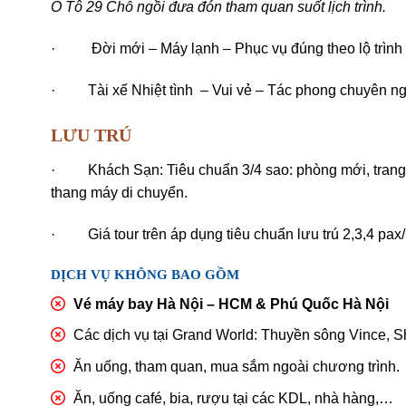
Ô Tô 29 Chỗ ngồi đưa đón tham quan suốt lịch trình.
· Đời mới – Máy lạnh – Phục vụ đúng theo lộ trình 
· Tài xế Nhiệt tình – Vui vẻ – Tác phong chuyên ng
LƯU TRÚ
· Khách Sạn: Tiêu chuẩn 3/4 sao: phòng mới, trang bị đ
thang máy di chuyển.
· Giá tour trên áp dụng tiêu chuẩn lưu trú 2,3,4 pax
DỊCH VỤ KHÔNG BAO GỒM
Vé máy bay Hà Nội – HCM & Phú Quốc Hà Nội
Các dịch vụ tại Grand World: Thuyền sông Vince,
Ăn uống, tham quan, mua sắm ngoài chương trình.
Ăn, uống café, bia, rượu tại các KDL, nhà hàng,…