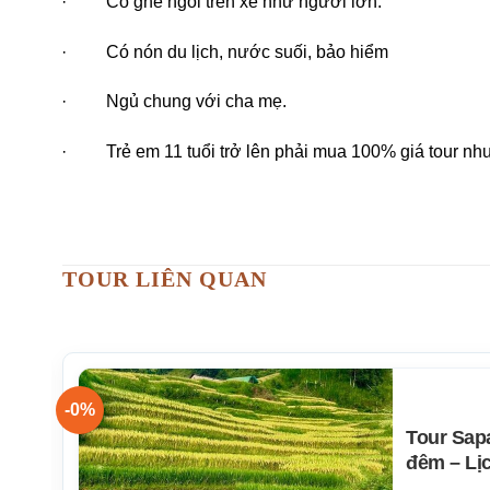
· Có ghế ngồi trên xe như người lớn.
· Có nón du lịch, nước suối, bảo hiểm
· Ngủ chung với cha mẹ.
· Trẻ em 11 tuổi trở lên phải mua 100% giá tour như
TOUR LIÊN QUAN
-0%
Tour Sap
đêm – Lịc