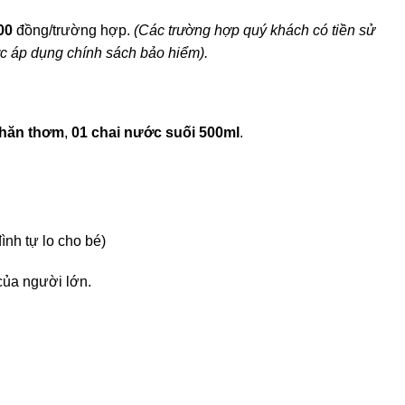
00
đồng/trường hợp.
(Các trường hợp quý khách có tiền sử
ợc áp dụng chính sách bảo hiểm).
khăn thơm
,
01 chai nước suối
500ml
.
nh tự lo cho bé)
của người lớn.