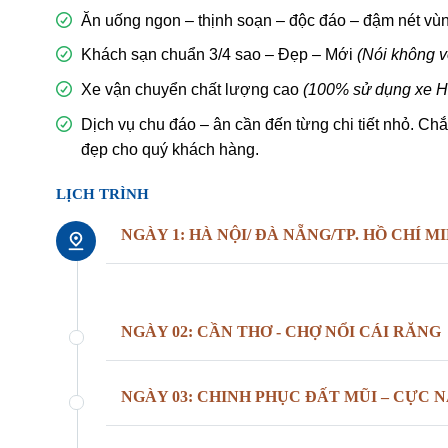
Ăn uống ngon – thịnh soạn – độc đáo – đậm nét vù
Khách sạn chuẩn 3/4 sao – Đẹp – Mới
(Nói không v
Xe vận chuyển chất lượng cao
(100% sử dụng xe H
Dịch vụ chu đáo – ân cần đến từng chi tiết nhỏ. Ch
đẹp cho quý khách hàng.
LỊCH TRÌNH
NGÀY 1: HÀ NỘI/ ĐÀ NẴNG/TP. HỒ CHÍ M
NGÀY 02: CẦN THƠ - CHỢ NỔI CÁI RĂNG
NGÀY 03: CHINH PHỤC ĐẤT MŨI – CỰC 