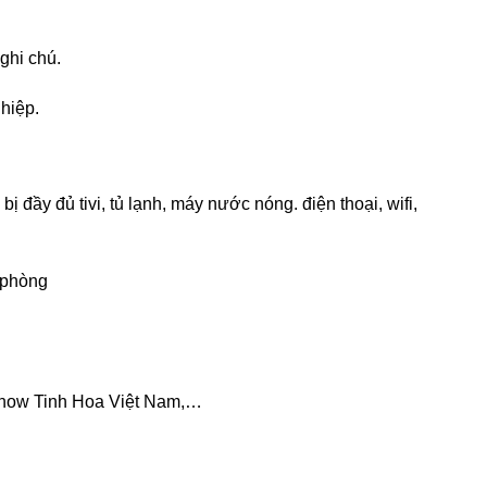
ghi chú.
hiệp.
ầy đủ tivi, tủ lạnh, máy nước nóng. điện thoại, wifi,
/phòng
 Show Tinh Hoa Việt Nam,…