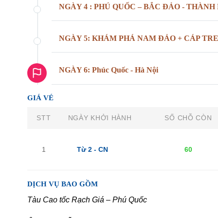
NGÀY 4 : PHÚ QUỐC – BẮC ĐẢO - THÀ
NGÀY 5: KHÁM PHÁ NAM ĐẢO + CÁP TR
NGÀY 6: Phúc Quốc - Hà Nội
GIÁ VÉ
STT
NGÀY KHỞI HÀNH
SỐ CHỖ CÒN
1
Từ 2 - CN
60
DỊCH VỤ BAO GỒM
Tàu Cao tốc Rạch Giá – Phú Quốc