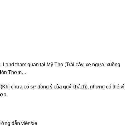
 Land tham quan tại Mỹ Tho (Trái cây, xe ngựa, xuồng
o Hòn Thơm…
hi chưa có sự đồng ý của quý khách), nhưng có thể vì
hợp.
ướng dẫn viên/xe