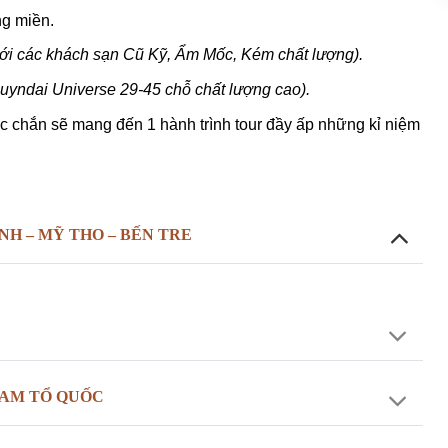
ng miền.
ới các khách sạn Cũ Kỹ, Ẩm Mốc, Kém chất lượng).
uyndai Universe 29-45 chỗ chất lượng cao).
ắc chắn sẽ mang đến 1 hành trình tour đầy ấp những kỉ niệm
INH – MỸ THO – BẾN TRE
NAM TỔ QUỐC