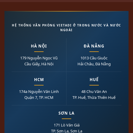
HỆ THỐNG VĂN PHÒNG VIETADI Ở TRONG NƯỚC VÀ NƯỚC
NGOÀI
HÀ NỘI
ĐÀ NẴNG
179 Nguyễn Ngọc Vũ
1013 Cầu Giuộc
Cầu Giấy, Hà Nội
Hải Châu, Đà Nẵng
HCM
HUẾ
174a Nguyễn Văn Linh
48 Chu Văn An
Quận 7, TP. HCM
TP. Huế, Thừa Thiên Huế
SƠN LA
171 Lò Văn Giá
TP. Sơn La, Sơn La