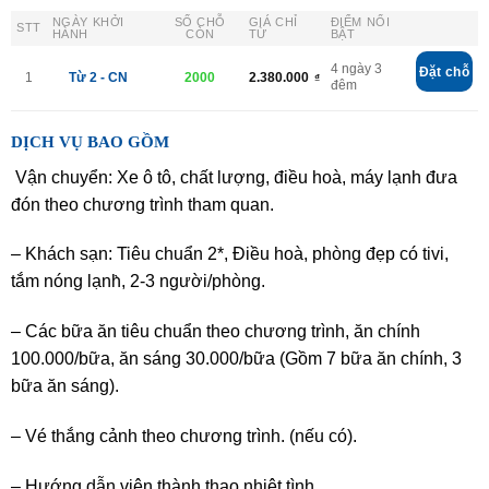
NGÀY KHỞI
SỐ CHỖ
GIÁ CHỈ
ĐIỂM NỔI
STT
HÀNH
CÒN
TỪ
BẬT
4 ngày 3
Đặt chỗ
1
Từ 2 - CN
2000
2.380.000
₫
đêm
DỊCH VỤ BAO GỒM
Vận chuyển: Xe ô tô, chất lượng, điều hoà, máy lạnh đưa
đón theo chương trình tham quan.
– Khách sạn: Tiêu chuẩn 2*, Điều hoà, phòng đẹp có tivi,
tắm nóng lạnh̀, 2-3 người/phòng.
– Các bữa ăn tiêu chuẩn theo chương trình, ăn chính
100.000/bữa, ăn sáng 30.000/bữa (Gồm 7 bữa ăn chính, 3
bữa ăn sáng).
– Vé thắng cảnh theo chương trình. (nếu có).
– Hướng dẫn viên thành thạo nhiệt tình.