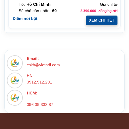
Từ:
Hồ Chí Minh
Giá chỉ từ
Số chỗ còn nhận:
60
2.390.000
đồng/người
Điểm nổi bật
XEM CHI TIẾT
Email:
cskh@vietadi.com
HN:
0912.912.291
HCM:
096.39.333.87