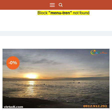
Bỏ
qua
Block
"menu-tren"
not found
nội
dung
-0%