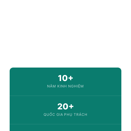
Visa Specialist · Chuyên gia Visa & Thủ tục xuất nhập
cảnh
10+ năm kinh nghiệm
Visa 20+ quốc gia
Kiểm chứng hồ sơ & quy trình
Cập nhật chính sách thị thực
10+
NĂM KINH NGHIỆM
20+
QUỐC GIA PHỤ TRÁCH