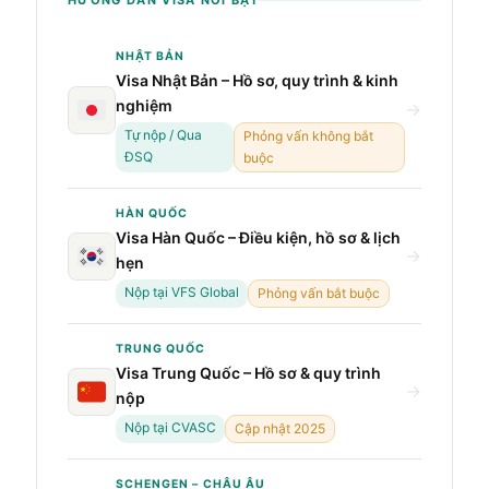
HƯỚNG DẪN VISA NỔI BẬT
NHẬT BẢN
Visa Nhật Bản – Hồ sơ, quy trình & kinh
nghiệm
→
Tự nộp / Qua
Phỏng vấn không bắt
ĐSQ
buộc
HÀN QUỐC
Visa Hàn Quốc – Điều kiện, hồ sơ & lịch
→
hẹn
Nộp tại VFS Global
Phỏng vấn bắt buộc
TRUNG QUỐC
Visa Trung Quốc – Hồ sơ & quy trình
→
nộp
Nộp tại CVASC
Cập nhật 2025
SCHENGEN – CHÂU ÂU