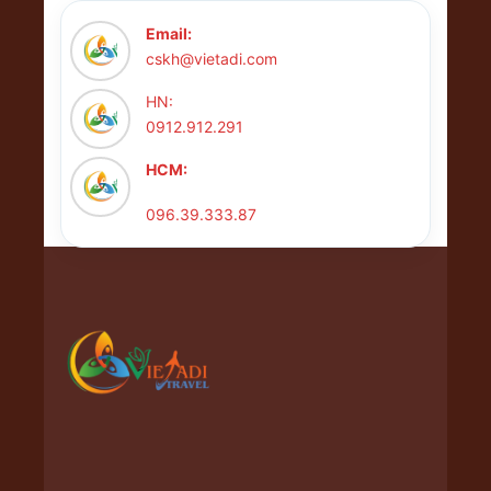
Email:
cskh@vietadi.com
HN:
0912.912.291
HCM:
096.39.333.87