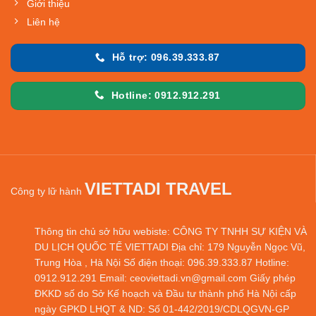
Giới thiệu
Liên hệ
Hỗ trợ: 096.39.333.87
Hotline: 0912.912.291
VIETTADI TRAVEL
Công ty lữ hành
Thông tin chủ sở hữu webiste: CÔNG TY TNHH SỰ KIỆN VÀ
DU LỊCH QUỐC TẾ VIETTADI Địa chỉ: 179 Nguyễn Ngọc Vũ,
Trung Hòa , Hà Nội Số điện thoại: 096.39.333.87 Hotline:
0912.912.291 Email: ceoviettadi.vn@gmail.com Giấy phép
ĐKKD số do Sở Kế hoạch và Đầu tư thành phố Hà Nội cấp
ngày GPKD LHQT & ND: Số 01-442/2019/CDLQGVN-GP