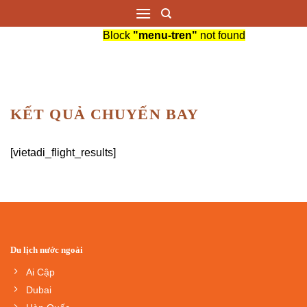
Saltar
al
Block
"menu-tren"
not found
contenido
KẾT QUẢ CHUYẾN BAY
[vietadi_flight_results]
Du lịch nước ngoài
Ai Cập
Dubai