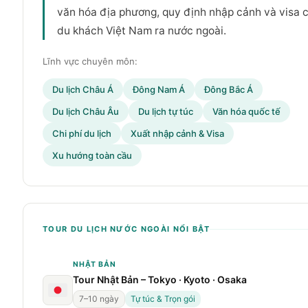
văn hóa địa phương, quy định nhập cảnh và visa 
du khách Việt Nam ra nước ngoài.
Lĩnh vực chuyên môn:
Du lịch Châu Á
Đông Nam Á
Đông Bắc Á
Du lịch Châu Âu
Du lịch tự túc
Văn hóa quốc tế
Chi phí du lịch
Xuất nhập cảnh & Visa
Xu hướng toàn cầu
TOUR DU LỊCH NƯỚC NGOÀI NỔI BẬT
NHẬT BẢN
Tour Nhật Bản – Tokyo · Kyoto · Osaka
7–10 ngày
Tự túc & Trọn gói