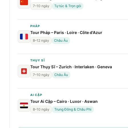
7–10 ngày
Tự túc & Trọn gói
PHÁP
Tour Pháp – Paris · Loire · Côte d'Azur
8–12 ngày
Châu Âu
THỤY SĨ
Tour Thụy Sĩ – Zurich · Interlaken · Geneva
7–10 ngày
Châu Âu
AI CẬP
Tour Ai Cập – Cairo · Luxor · Aswan
8–10 ngày
Trung Đông & Châu Phi