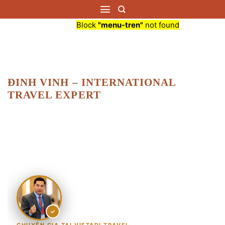
Bỏ
qua
Block
"menu-tren"
not found
nội
dung
ĐINH VINH – INTERNATIONAL
TRAVEL EXPERT
✓