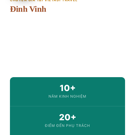
CHUYÊN GIA TẠI VIETADI TRAVEL
Đinh Vinh
International Travel Expert · Chuyên gia du lịch quốc
tế
10+ năm kinh nghiệm
Châu Á · Châu Âu
Kiểm chứng nội dung
Xuất nhập cảnh & Visa
10+
NĂM KINH NGHIỆM
20+
ĐIỂM ĐẾN PHỤ TRÁCH