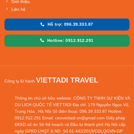
Giới thiệu
Liên hệ
Hỗ trợ: 096.39.333.87
Hotline: 0912.912.291
VIETTADI TRAVEL
Công ty lữ hành
Thông tin chủ sở hữu webiste: CÔNG TY TNHH SỰ KIỆN VÀ
DU LỊCH QUỐC TẾ VIETTADI Địa chỉ: 179 Nguyễn Ngọc Vũ,
Trung Hòa , Hà Nội Số điện thoại: 096.39.333.87 Hotline:
0912.912.291 Email: ceoviettadi.vn@gmail.com Giấy phép
ĐKKD số do Sở Kế hoạch và Đầu tư thành phố Hà Nội cấp
ngày GPKD LHQT & ND: Số 01-442/2019/CDLQGVN-GP