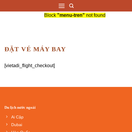
Saltar
al
Block
"menu-tren"
not found
contenido
ĐẶT VÉ MÁY BAY
[vietadi_flight_checkout]
Du lịch nước ngoài
Ai Cập
Dubai