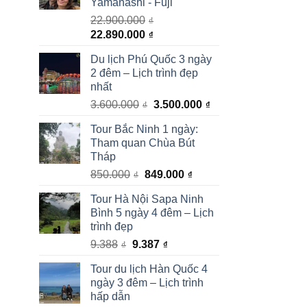
Yamanashi - Fuji
1.283.000₫.
22.900.000
₫
Giá
Giá
22.890.000
₫
gốc
hiện
Du lịch Phú Quốc 3 ngày
là:
tại
2 đêm – Lịch trình đẹp
22.900.000₫.
là:
nhất
22.890.000₫.
Giá
Giá
3.600.000
3.500.000
₫
₫
gốc
hiện
Tour Bắc Ninh 1 ngày:
là:
tại
Tham quan Chùa Bút
3.600.000₫.
là:
Tháp
3.500.000₫.
Giá
Giá
850.000
849.000
₫
₫
gốc
hiện
Tour Hà Nội Sapa Ninh
là:
tại
Bình 5 ngày 4 đêm – Lịch
850.000₫.
là:
trình đẹp
849.000₫.
Giá
Giá
9.388
9.387
₫
₫
gốc
hiện
Tour du lịch Hàn Quốc 4
là:
tại
ngày 3 đêm – Lịch trình
9.388₫.
là:
hấp dẫn
9.387₫.