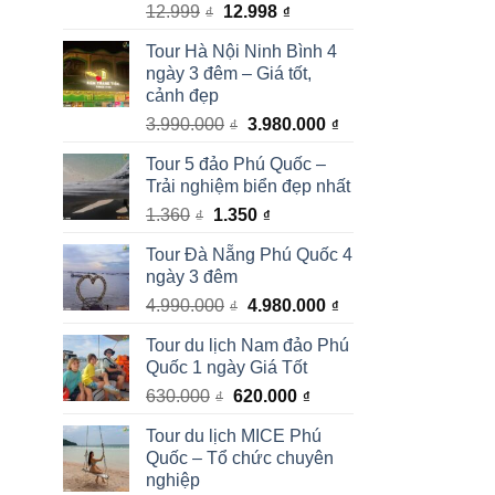
Giá
Giá
12.999
12.998
₫
₫
gốc
hiện
Tour Hà Nội Ninh Bình 4
là:
tại
ngày 3 đêm – Giá tốt,
12.999₫.
là:
cảnh đẹp
12.998₫.
Giá
Giá
3.990.000
3.980.000
₫
₫
gốc
hiện
Tour 5 đảo Phú Quốc –
là:
tại
Trải nghiệm biển đẹp nhất
3.990.000₫.
là:
Giá
Giá
1.360
1.350
3.980.000₫.
₫
₫
gốc
hiện
Tour Đà Nẵng Phú Quốc 4
là:
tại
ngày 3 đêm
1.360₫.
là:
Giá
Giá
4.990.000
4.980.000
1.350₫.
₫
₫
gốc
hiện
Tour du lịch Nam đảo Phú
là:
tại
Quốc 1 ngày Giá Tốt
4.990.000₫.
là:
Giá
Giá
630.000
620.000
4.980.000₫.
₫
₫
gốc
hiện
Tour du lịch MICE Phú
là:
tại
Quốc – Tổ chức chuyên
630.000₫.
là:
nghiệp
620.000₫.