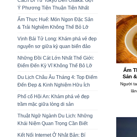
Cách Đi Từ Tokyo Đến Osaka: Gợi
Ý Phương Tiện Thuận Tiện Nhất
Ẩm Thực Huế: Món Ngon Đặc Sản
& Trải Nghiệm Không Thể Bỏ Lỡ
Vịnh Bái Tử Long: Khám phá vẻ đẹp
nguyên sơ giữa kỳ quan biển đảo
Những Đồi Cát Lớn Nhất Thế Giới:
Điểm Đến Kỳ Vĩ Không Thể Bỏ Lỡ
Ẩm T
Sản &
Du Lịch Châu Âu Tháng 4: Top Điểm
Người ta
Đến Đẹp & Kinh Nghiệm Hữu Ích
lăn
Phố cổ Hội An: Khám phá vẻ đẹp
trầm mặc giữa lòng di sản
Thuật Ngữ Ngành Du Lịch: Những
Khái Niệm Quan Trọng Cần Biết
Kết Nối Internet Ở Nhật Bản: Bí