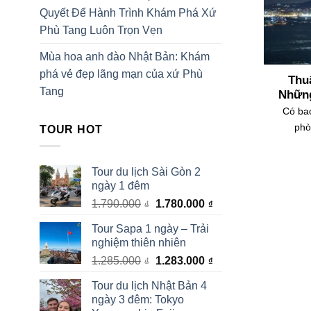
Quyết Để Hành Trình Khám Phá Xứ
Phù Tang Luôn Trọn Vẹn
Mùa hoa anh đào Nhật Bản: Khám
phá vẻ đẹp lãng mạn của xứ Phù
Thu
Tang
Những
Có bao
phò
TOUR HOT
Tour du lịch Sài Gòn 2
ngày 1 đêm
Giá
Giá
1.790.000
1.780.000
₫
₫
gốc
hiện
Tour Sapa 1 ngày – Trải
là:
tại
nghiệm thiên nhiên
1.790.000₫.
là:
Giá
Giá
1.285.000
1.283.000
1.780.000₫.
₫
₫
gốc
hiện
Tour du lịch Nhật Bản 4
là:
tại
ngày 3 đêm: Tokyo
1.285.000₫.
là: