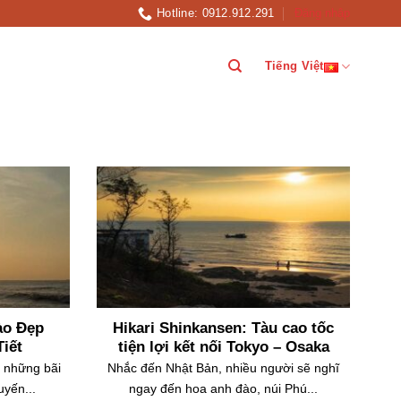
Hotline: 0912.912.291
Đăng nhập
Tiếng Việt
ào Đẹp
Hikari Shinkansen: Tàu cao tốc
Tiết
tiện lợi kết nối Tokyo – Osaka
g những bãi
Nhắc đến Nhật Bản, nhiều người sẽ nghĩ
uyến...
ngay đến hoa anh đào, núi Phú...