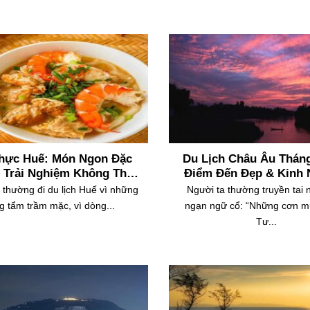
hực Huế: Món Ngon Đặc
Du Lịch Châu Âu Tháng
 Trải Nghiệm Không Thể
Điểm Đến Đẹp & Kinh
Bỏ Lỡ
Hữu Ích
 thường đi du lịch Huế vì những
Người ta thường truyền tai 
g tẩm trầm mặc, vì dòng...
ngạn ngữ cổ: “Những cơn m
Tư...