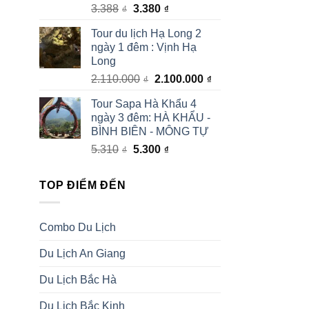
Giá
Giá
3.388
3.380
₫
₫
gốc
hiện
Tour du lịch Hạ Long 2
là:
tại
ngày 1 đêm : Vịnh Hạ
3.388₫.
là:
Long
3.380₫.
Giá
Giá
2.110.000
2.100.000
₫
₫
gốc
hiện
Tour Sapa Hà Khẩu 4
là:
tại
ngày 3 đêm: HÀ KHẨU -
2.110.000₫.
là:
BÌNH BIÊN - MÔNG TỰ
2.100.000₫.
Giá
Giá
5.310
5.300
₫
₫
gốc
hiện
là:
tại
TOP ĐIỂM ĐẾN
5.310₫.
là:
5.300₫.
Combo Du Lịch
Du Lịch An Giang
Du Lịch Bắc Hà
Du Lịch Bắc Kinh