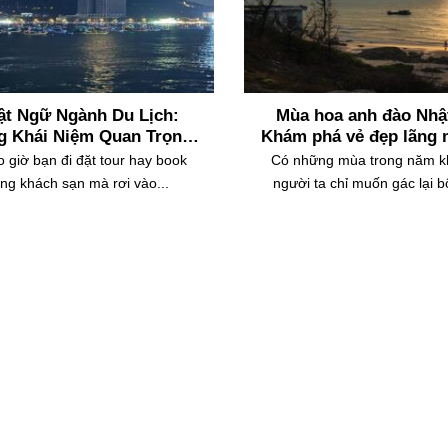
ật Ngữ Ngành Du Lịch:
Mùa hoa anh đào Nhậ
 Khái Niệm Quan Trọng
Khám phá vẻ đẹp lãng 
Cần Biết
xứ Phù Tang
 giờ bạn đi đặt tour hay book
Có những mùa trong năm k
ng khách sạn mà rơi vào...
người ta chỉ muốn gác lại bộ