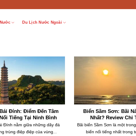
 Nước
Du Lịch Nước Ngoài
Bái Đính: Điểm Đến Tâm
Biển Sầm Sơn: Bãi N
Nổi Tiếng Tại Ninh Bình
Nhất? Review Chi 
i Đính nằm giữa những dãy đá
Bãi biển Sầm Sơn là một tron
ùng trùng điệp điệp của vùng...
biển nổi tiếng nhất trong t