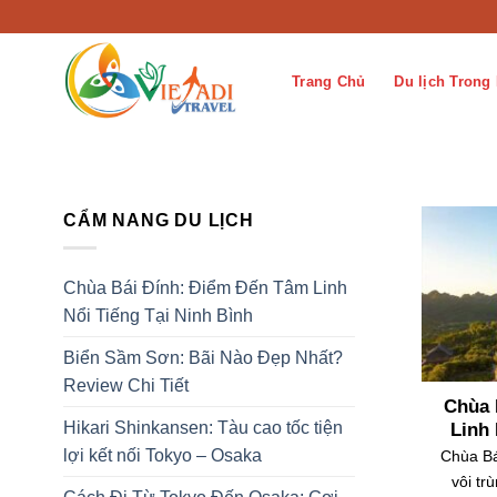
Bỏ
qua
nội
Trang Chủ
Du lịch Trong
dung
CẨM NANG DU LỊCH
Chùa Bái Đính: Điểm Đến Tâm Linh
Nổi Tiếng Tại Ninh Bình
Biển Sầm Sơn: Bãi Nào Đẹp Nhất?
Review Chi Tiết
Chùa 
Hikari Shinkansen: Tàu cao tốc tiện
Linh 
lợi kết nối Tokyo – Osaka
Chùa Bá
vôi tr