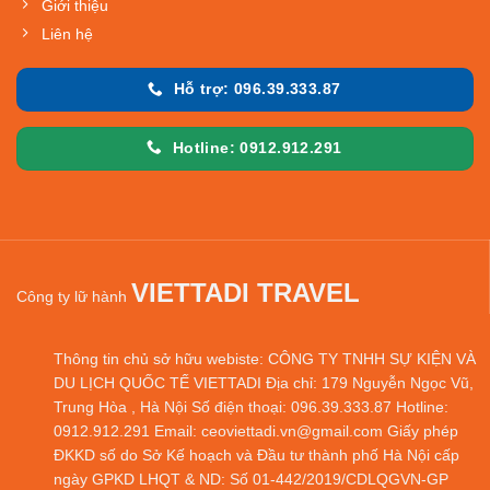
Giới thiệu
Liên hệ
Hỗ trợ: 096.39.333.87
Hotline: 0912.912.291
VIETTADI TRAVEL
Công ty lữ hành
Thông tin chủ sở hữu webiste: CÔNG TY TNHH SỰ KIỆN VÀ
DU LỊCH QUỐC TẾ VIETTADI Địa chỉ: 179 Nguyễn Ngọc Vũ,
Trung Hòa , Hà Nội Số điện thoại: 096.39.333.87 Hotline:
0912.912.291 Email: ceoviettadi.vn@gmail.com Giấy phép
ĐKKD số do Sở Kế hoạch và Đầu tư thành phố Hà Nội cấp
ngày GPKD LHQT & ND: Số 01-442/2019/CDLQGVN-GP