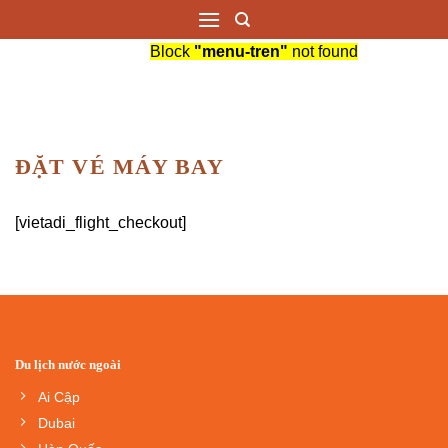
Saltar
al
Block
"menu-tren"
not found
contenido
ĐẶT VÉ MÁY BAY
[vietadi_flight_checkout]
Du lịch nước ngoài
Ai Cập
Dubai