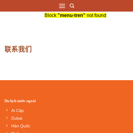
跳
到
Block
"menu-tren"
not found
内
容
联系我们
Du lịch nước ngoài
Ai Cập
Dubai
Hàn Quốc